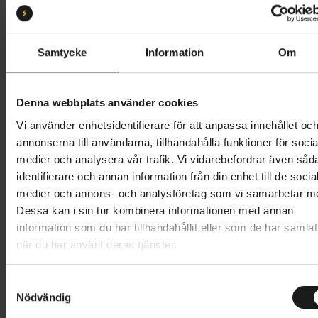
S
Butik och hämtningstid
Välj
Samtycke
Information
Om
14 995 kr
Denna webbplats använder cookies
Lägg i varukorg
Vi använder enhetsidentifierare för att anpassa innehållet oc
annonserna till användarna, tillhandahålla funktioner för socia
Betala med Resurs
Läs mer
medier och analysera vår trafik. Vi vidarebefordrar även såd
identifierare och annan information från din enhet till de socia
1 års öppet köp
1 års fri service
medier och annons- och analysföretag som vi samarbetar m
Hämta i butik
Dessa kan i sin tur kombinera informationen med annan
information som du har tillhandahållit eller som de har samlat
när du har använt deras tjänster.
Produktinformation
S
Nishiki Pro Air är en racehybrid väl lämpad för träning.
Nödvändig
a
Tekniska specifikationer
Den är sportvarianten av Nishikis omtyckta Pro SLD.
m