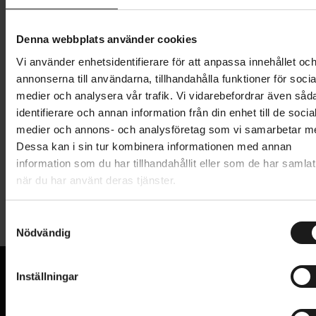
Lägg i varukorg
Denna webbplats använder cookies
Vi använder enhetsidentifierare för att anpassa innehållet oc
1 års öppet köp
1 års fri service
annonserna till användarna, tillhandahålla funktioner för socia
Hämta i butik
medier och analysera vår trafik. Vi vidarebefordrar även såd
identifierare och annan information från din enhet till de socia
medier och annons- och analysföretag som vi samarbetar m
Produktinformation
Dessa kan i sin tur kombinera informationen med annan
information som du har tillhandahållit eller som de har samlat
när du har använt deras tjänster.
Abus Primo 5410K är ett lättanvänt vajerlås för den
Tekniska specifikationer
som snabbt och lätt vill låsa fast sin cykel. Detta lås
är huvudsakligen avsett som grundskydd för
S
Nödvändig
Allmänt
a
lågpriscyklar på platser med låg stöldrisk.
m
LÅS - TYP
Abus Security Level: 3/15
Vajerlås
t
Inställningar
LÅSNINGSMETOD
y
10 mm tjock spiralkabel
Nyckel
VI KAN CYKLAR.
c
Hos oss hittar du kvalitetscyklar från välkända
Plastbeläggning för att förhindra skador på