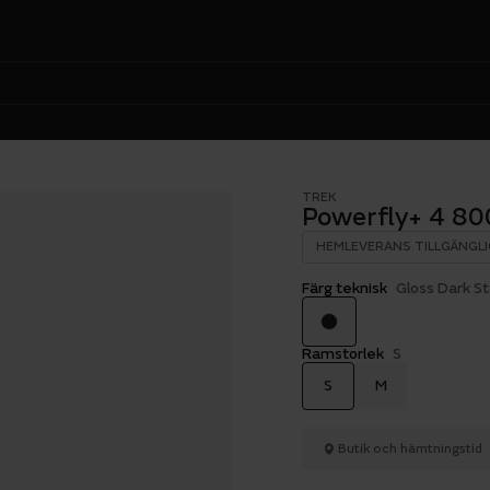
5
TREK
Powerfly+ 4 8
HEMLEVERANS TILLGÄNGLI
Färg teknisk
Gloss Dark S
Ramstorlek
S
S
M
Butik och hämtningstid