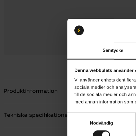
Samtycke
Denna webbplats använder 
Vi använder enhetsidentifierar
sociala medier och analysera 
Produktinformation
Trek Powerf
till de sociala medier och a
vill utfors
med annan information som du 
en tålig ko
Tekniska specifikationer
Allmänt
nybörjare i
S
Nödvändig
a
mångsidig f
ANTAL VÄXLAR
10
m