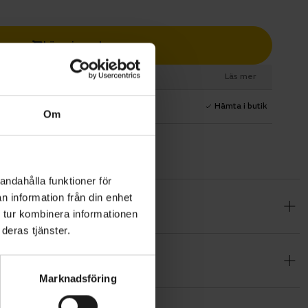
Lägg i varukorg
esurs
Läs mer
1 års fri service
Hämta i butik
Om
andahålla funktioner för
n information från din enhet
klister som
 tur kombinera informationen
 kombinerar
deras tjänster.
g både för
itlig och
Marknadsföring