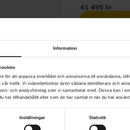
41 495 kr
Betala med R
1 års öppet köp
Information
cookies
e för att anpassa innehållet och annonserna till användarna, tillh
vår trafik. Vi vidarebefordrar även sådana identifierare och anna
ly+ 4 800 Wh är en prisvärd el-MTB som är byggd för cy
nnons- och analysföretag som vi samarbetar med. Dessa kan i sin
ka fler stigar, längre rundor och mer varierad terräng. Den
har tillhandahållit eller som de har samlat in när du har använt 
nstruktion med kraftfull elassistans, vilket gör den lämpli
nom el-MTB och för mer erfarna cyklister som söker en pål
Inställningar
Statistik
öljeslagare i skogen.
VARUMÄRKE
Trek