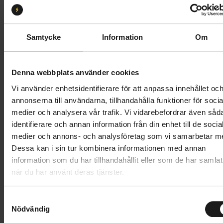
Storlek:
143
143
155
Samtycke
Information
Om
Butik och hämtningstid
Välj
Denna webbplats använder cookies
1 199 kr
Vi använder enhetsidentifierare för att anpassa innehållet oc
annonserna till användarna, tillhandahålla funktioner för socia
Lägg i varukorg
medier och analysera vår trafik. Vi vidarebefordrar även såd
identifierare och annan information från din enhet till de socia
1 års öppet köp
1 års fri service
medier och annons- och analysföretag som vi samarbetar m
Hämta i butik
Dessa kan i sin tur kombinera informationen med annan
information som du har tillhandahållit eller som de har samlat
när du har använt deras tjänster.
Produktinformation
S
Extra kraft, stå ut med smärtan
Nödvändig
a
m