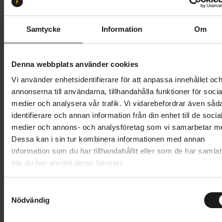
S 51-56
Samtycke
Information
Om
Butik och hämtningstid
Välj
1 099 kr
Denna webbplats använder cookies
Vi använder enhetsidentifierare för att anpassa innehållet oc
Lägg i varukorg
annonserna till användarna, tillhandahålla funktioner för socia
medier och analysera vår trafik. Vi vidarebefordrar även såd
1 års öppet köp
1 års fri service
identifierare och annan information från din enhet till de socia
Hämta i butik
medier och annons- och analysföretag som vi samarbetar m
Dessa kan i sin tur kombinera informationen med annan
information som du har tillhandahållit eller som de har samlat
när du har använt deras tjänster.
Produktinformation
S
POCito Omne Mips är barnversionen av cykelhjälmen
Nödvändig
a
Tekniska specifikationer
Omne Mips och delar samma designfilosofi som
m
vuxenhjälmen samtidigt som den möter behoven hos