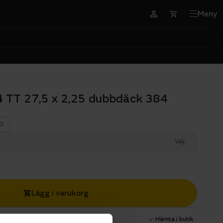
Meny
4 TT 27,5 x 2,25 dubbdäck 384
G
Välj
Lägg i varukorg
1 års fri service
Hämta i butik