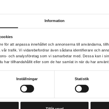
Information
 Piikkisika 54-584 27,5x2,25" Winter är ett avancerat 
cookies
inbike som levererar kompromisslös prestanda även und
e för att anpassa innehållet och annonserna till användarna, tillh
interförhållandena. Med 384 aluminiumbeklädda dubbar
vår trafik. Vi vidarebefordrar även sådana identifierare och anna
pets säkerställs ett konstant markgrepp – oavsett om d
nnons- och analysföretag som vi samarbetar med. Dessa kan i sin
r hårt packade vinterstigar.
ON
HJULSTORLEK
har tillhandahållit eller som de har samlat in när du har använt 
27.5
ster är utvecklat för att alltid hålla så många dubbar i 
Inställningar
Statistik
get som möjligt, vilket ger ett stabilt grepp och hög kont
ingen är särskilt framtagen för vinterklimat och förblir 
ng kyla, samtidigt som den effektivt motverkar punkterin
PRENUMERERA PÅ VÅRT NYHETSBREV
E
M
utmärker sig också genom sin tillverkningsmetod: dubbsä
A
Tillåt urval