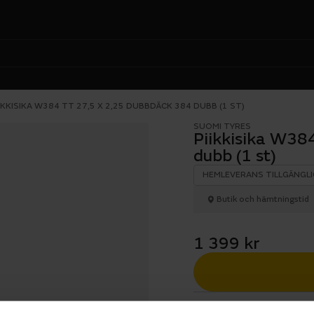
IKKISIKA W384 TT 27,5 X 2,25 DUBBDÄCK 384 DUBB (1 ST)
SUOMI TYRES
Piikkisika W38
dubb (1 st)
HEMLEVERANS TILLGÄNGLI
Butik och hämtningstid
1 399 kr
1 års öppet köp