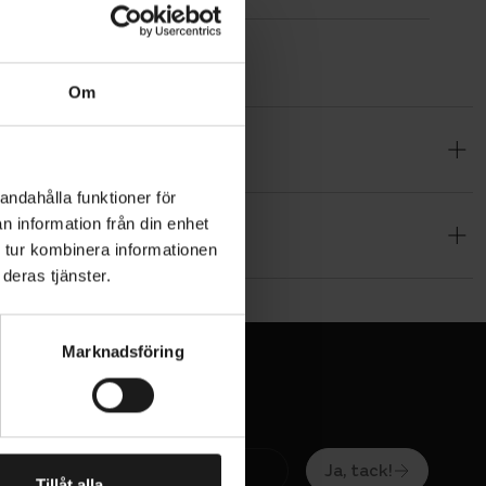
Om
vinterdäck
er de
andahålla funktioner för
 med
n information från din enhet
u cyklar på
 tur kombinera informationen
deras tjänster.
kontakt
Marknadsföring
roll.
elastisk
gar.
Ja, tack!
tena är
Tillåt alla