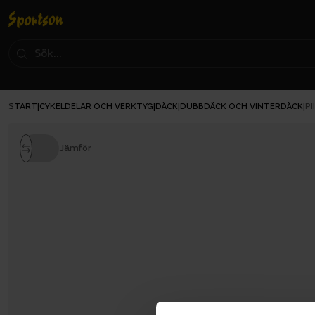
START
CYKELDELAR OCH VERKTYG
DÄCK
DUBBDÄCK OCH VINTERDÄCK
|
|
|
|
PI
Jämför