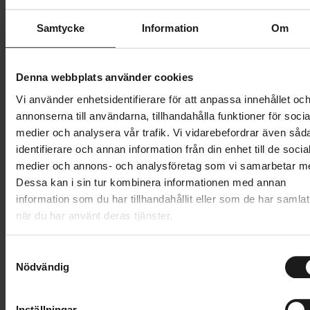
Butik och hämtningstid
Välj
Samtycke
Information
Om
3 899 kr
Lägg i varukorg
Denna webbplats använder cookies
Vi använder enhetsidentifierare för att anpassa innehållet oc
Betala med Resurs
Läs mer
annonserna till användarna, tillhandahålla funktioner för socia
medier och analysera vår trafik. Vi vidarebefordrar även såd
1 års öppet köp
1 års fri service
identifierare och annan information från din enhet till de socia
Hämta i butik
medier och annons- och analysföretag som vi samarbetar m
Dessa kan i sin tur kombinera informationen med annan
information som du har tillhandahållit eller som de har samlat
Produktinformation
när du har använt deras tjänster.
Specialized Phenom är välkänd för sin långa, platta
S
Tekniska specifikationer
form, och det är många i den internationella
Nödvändig
a
cykeleliten som väljer den här sadeln: alltifrån World
m
Allmänt
t
Tour-cyklister till downhill-världsmästaren Loïc Bruni.
Inställningar