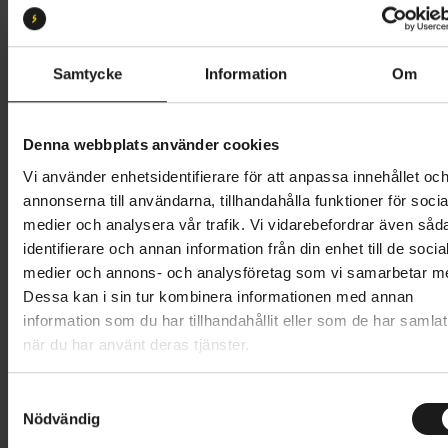
S 51-55
M 54-58
L 57-61
Butik och hämtningstid
Välj
Samtycke
Information
Om
2 999 kr
Denna webbplats använder cookies
Lägg i varukorg
Vi använder enhetsidentifierare för att anpassa innehållet oc
annonserna till användarna, tillhandahålla funktioner för socia
Betala med Resurs
Läs mer
medier och analysera vår trafik. Vi vidarebefordrar även såd
identifierare och annan information från din enhet till de socia
1 års öppet köp
1 års fri service
medier och annons- och analysföretag som vi samarbetar m
Hämta i butik
Dessa kan i sin tur kombinera informationen med annan
information som du har tillhandahållit eller som de har samlat
när du har använt deras tjänster.
Produktinformation
S
Abus Pedelec 2.0 ACE är ett perfekt val av
Nödvändig
a
Tekniska specifikationer
cykelhjälm för alla stadscyklister, som uppfyller de
m