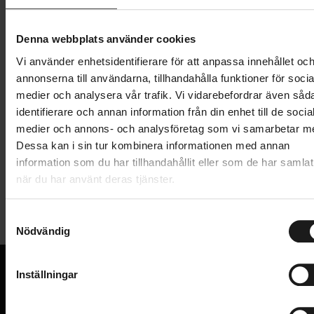
Lägg i varukorg
Denna webbplats använder cookies
Vi använder enhetsidentifierare för att anpassa innehållet oc
1 års öppet köp
1 års fri service
annonserna till användarna, tillhandahålla funktioner för socia
Hämta i butik
medier och analysera vår trafik. Vi vidarebefordrar även såd
identifierare och annan information från din enhet till de socia
medier och annons- och analysföretag som vi samarbetar m
Produktinformation
Dessa kan i sin tur kombinera informationen med annan
information som du har tillhandahållit eller som de har samlat
när du har använt deras tjänster.
SM-SH11-pedalklossar för självjusterande läge (M5 x
Tekniska specifikationer
8) par.
S
Nödvändig
Allmänt
a
m
PEDALKLOSS
Ja
t
Inställningar
VARUMÄRKE
y
Shimano
VI KAN CYKLAR.
c
Hos oss hittar du kvalitetscyklar från välkända