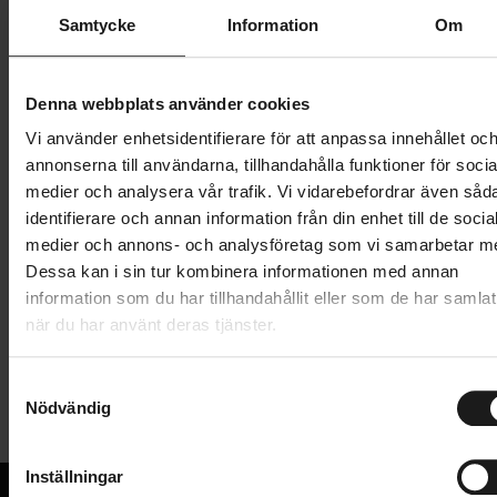
Butik och hämtningstid
Välj
Samtycke
Information
Om
999 kr
Denna webbplats använder cookies
Lägg i varukorg
Vi använder enhetsidentifierare för att anpassa innehållet oc
annonserna till användarna, tillhandahålla funktioner för socia
1 års öppet köp
1 års fri service
medier och analysera vår trafik. Vi vidarebefordrar även såd
Hämta i butik
identifierare och annan information från din enhet till de socia
medier och annons- och analysföretag som vi samarbetar m
Dessa kan i sin tur kombinera informationen med annan
information som du har tillhandahållit eller som de har samlat
Produktinformation
när du har använt deras tjänster.
Shimano PD-M540 SPD-pedaler har en öppen
S
Tekniska specifikationer
bindningsmekanism och låg vikt. De passar perfekt
Nödvändig
a
för satsande offroadcyklister.
m
Allmänt
Klassisk SPD-tillförlitlighet och prestanda
t
Inställningar
PEDAL - TYP
y