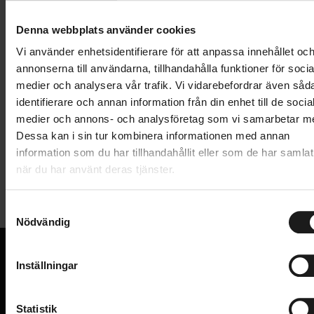
Lägg i varukorg
Denna webbplats använder cookies
1 års öppet köp
1 års fri service
Vi använder enhetsidentifierare för att anpassa innehållet oc
Hämta i butik
annonserna till användarna, tillhandahålla funktioner för socia
medier och analysera vår trafik. Vi vidarebefordrar även såd
identifierare och annan information från din enhet till de socia
medier och annons- och analysföretag som vi samarbetar m
Produktinformation
Dessa kan i sin tur kombinera informationen med annan
information som du har tillhandahållit eller som de har samlat
Shimano PD-GR400 är en plattformspedal för
när du har använt deras tjänster.
Tekniska specifikationer
stigcykling, formade för stabil och trygg kontakt med
skorna.
S
Allmänt
Nödvändig
a
Säkert och stabilt grepp för bättre kontroll
m
ANVÄNDNINGSOMRÅDE
MTB - Trail
Mitttjocklek: 16 mm
t
Inställningar
PEDAL - TYP
Plattform
y
9 avtagbara stift per sida
VI KAN CYKLAR.
c
Hos oss hittar du kvalitetscyklar från välkända
VARUMÄRKE
Storlek på plattform: 101 x 96 mm
Shimano
k
Statistik
varumärken och alla cykeltillbehör du behöver för den