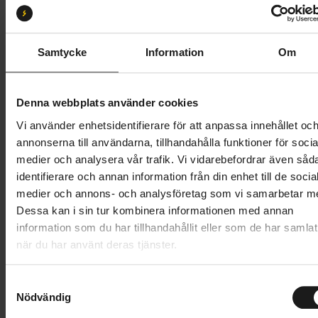
M
L
XL
Butik och hämtningstid
Välj
Samtycke
Information
Om
91 995 kr
Denna webbplats använder cookies
Lägg i varukorg
Vi använder enhetsidentifierare för att anpassa innehållet oc
annonserna till användarna, tillhandahålla funktioner för socia
Betala med Resurs
Läs mer
medier och analysera vår trafik. Vi vidarebefordrar även såd
identifierare och annan information från din enhet till de socia
1 års öppet köp
1 års fri service
medier och annons- och analysföretag som vi samarbetar m
Hämta i butik
Dessa kan i sin tur kombinera informationen med annan
information som du har tillhandahållit eller som de har samlat
när du har använt deras tjänster.
Produktinformation
S
Scott Patron eRIDE 910 är redo att ta sig an alla
Nödvändig
a
Tekniska specifikationer
klättringar med lätthet och sedan klara
m