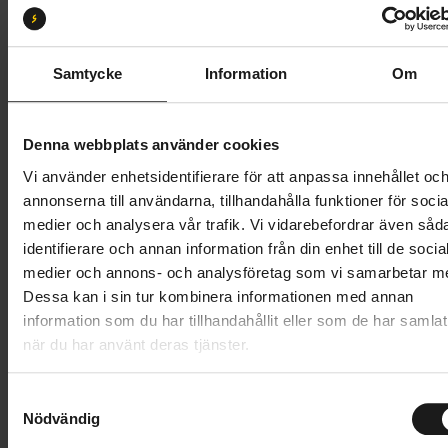
S
M
L
XL
Butik och hämtningstid
Välj
Samtycke
Information
Om
139 995 kr
Denna webbplats använder cookies
Lägg i varukorg
Vi använder enhetsidentifierare för att anpassa innehållet oc
annonserna till användarna, tillhandahålla funktioner för socia
Betala med Resurs
Kontantinsats
20999 SEK
.
Läs mer
medier och analysera vår trafik. Vi vidarebefordrar även såd
identifierare och annan information från din enhet till de socia
1 års öppet köp
1 års fri service
medier och annons- och analysföretag som vi samarbetar m
Hämta i butik
Dessa kan i sin tur kombinera informationen med annan
information som du har tillhandahållit eller som de har samlat
när du har använt deras tjänster.
Produktinformation
S
Scott Patron eRIDE 900 Ultimate är redo att ta sig an
Nödvändig
a
Tekniska specifikationer
alla klättringar med lätthet och sedan klara
m