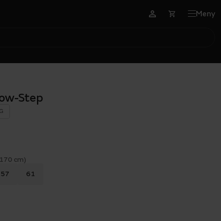
Meny
Low-Step
G
 170 cm)
57
61