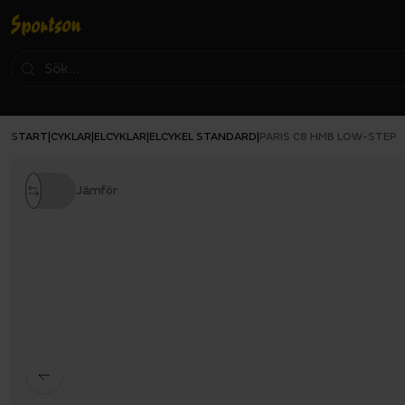
START
CYKLAR
ELCYKLAR
ELCYKEL STANDARD
|
|
|
|
PARIS C8 HMB LOW-STEP
Jämför