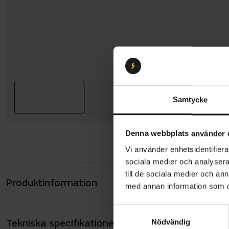
Samtycke
Denna webbplats använder 
Vi använder enhetsidentifierar
sociala medier och analysera 
till de sociala medier och a
Produktinformation
Gazelle Pa
med annan information som du 
fotbroms. 
S
kan hålla k
Tekniska specifikationer
Allmänt
Nödvändig
a
Batteriet p