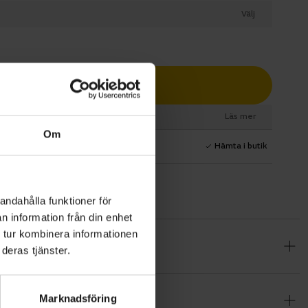
Välj
Lägg i varukorg
esurs
Läs mer
Om
1 års fri service
Hämta i butik
andahålla funktioner för
n information från din enhet
 tur kombinera informationen
 och
deras tjänster.
Nm och du
en.
Marknadsföring