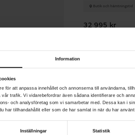
Butik och hämtningstid
32 995 kr
Betala med R
Information
1 års öppet köp
cookies
e för att anpassa innehållet och annonserna till användarna, tillh
vår trafik. Vi vidarebefordrar även sådana identifierare och anna
nnons- och analysföretag som vi samarbetar med. Dessa kan i sin
ris C8 HMB 400Wh är en bekväm elcykel med mittmotor
har tillhandahållit eller som de har samlat in när du har använt 
Bosch Active Line-motorn ger jämn elassistans med 50 
oll på viktig information om din cykling på Purion-display
Inställningar
Statistik
å 400 Wh är placerat i pakethållaren.