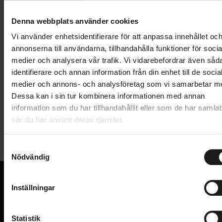
Lägg i varukorg
Denna webbplats använder cookies
1 års öppet köp
1 års fri service
Vi använder enhetsidentifierare för att anpassa innehållet oc
Hämta i butik
annonserna till användarna, tillhandahålla funktioner för socia
medier och analysera vår trafik. Vi vidarebefordrar även såd
identifierare och annan information från din enhet till de socia
medier och annons- och analysföretag som vi samarbetar m
Produktinformation
Dessa kan i sin tur kombinera informationen med annan
information som du har tillhandahållit eller som de har samlat
Spectra RD/24" justerbar pakethållare i stål,
när du har använt deras tjänster.
Tekniska specifikationer
inklusive fästsats med 160-millimeterstag.
S
Allmänt
Nödvändig
a
m
PAKETHÅLLARE - TYP
Bak
t
Inställningar
VARUMÄRKE
Spectra
y
VI KAN CYKLAR.
c
Hos oss hittar du kvalitetscyklar från välkända
k
Statistik
varumärken och alla cykeltillbehör du behöver för den