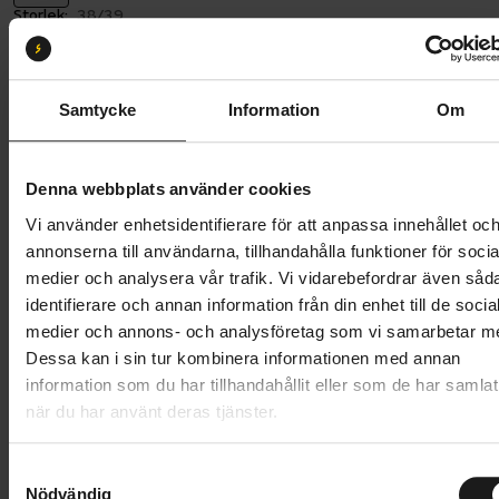
Storlek:
38/39
38/39
40/41
42/43
44/45
46/47
48/49
Samtycke
Information
Om
Butik och hämtningstid
Välj
Denna webbplats använder cookies
Vi använder enhetsidentifierare för att anpassa innehållet oc
699 kr
annonserna till användarna, tillhandahålla funktioner för socia
Lägg i varukorg
medier och analysera vår trafik. Vi vidarebefordrar även såd
identifierare och annan information från din enhet till de socia
medier och annons- och analysföretag som vi samarbetar m
1 års öppet köp
1 års fri service
Dessa kan i sin tur kombinera informationen med annan
Hämta i butik
information som du har tillhandahållit eller som de har samlat
när du har använt deras tjänster.
Produktinformation
S
Nödvändig
a