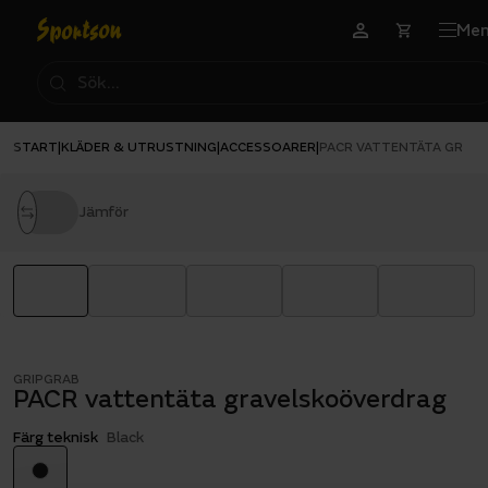
Me
START
KLÄDER & UTRUSTNING
ACCESSOARER
|
|
|
PACR VATTENTÄTA GRAV
Jämför
GRIPGRAB
PACR vattentäta gravelskoöverdrag
Färg teknisk
Black