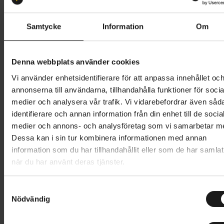
28-622
Samtycke
Information
Om
Butik och hämtningstid
Välj
1 399 kr
Denna webbplats använder cookies
Vi använder enhetsidentifierare för att anpassa innehållet oc
Lägg i varukorg
annonserna till användarna, tillhandahålla funktioner för socia
medier och analysera vår trafik. Vi vidarebefordrar även såd
1 års öppet köp
1 års fri service
identifierare och annan information från din enhet till de socia
Hämta i butik
medier och annons- och analysföretag som vi samarbetar m
Dessa kan i sin tur kombinera informationen med annan
information som du har tillhandahållit eller som de har samlat
när du har använt deras tjänster.
Produktinformation
S
P ZERO Velo Tub är resultatet av ett intensivt
Nödvändig
a
Tekniska specifikationer
utvecklingsarbete av Pirellis forsknings- och
m
utvecklingsavdelning i samarbete med World Tour