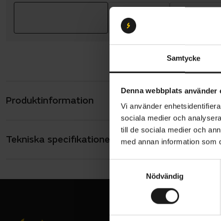
Samtycke
Denna webbplats använder 
Produktinformation
Den nya ge
Vi använder enhetsidentifierar
i Pirellis p
sociala medier och analysera 
Italien.
till de sociala medier och a
Tekniska specifikationer
Allmänt
med annan information som du 
Introdukti
ANVÄNDNING
Landsväg
S
användning
Nödvändig
a
VARUMÄRKE
däckets inr
Pirelli
m
Resultat ä
t
samma avan
y