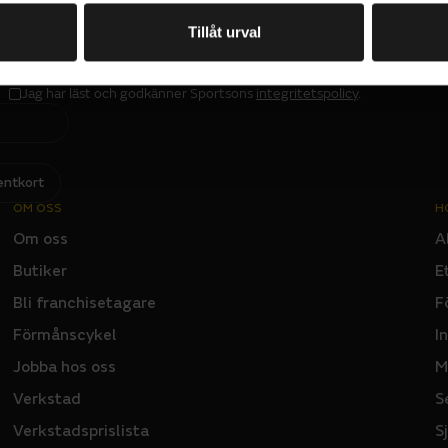
ande däcken i P ZERO-serien.
PRENUMERERA PÅ VÅRT NYHETSBREV
Tillåt urval
E
M
A
I
L
Jag har läst och godkänner Sportsons
integritetspolicy
.
I
N
P
U
T
entkort
OM OSS
H
Om oss
A
Butiker
E
Bli franchisetagare
F
Förmånscykel
I
Jobba hos oss
M
Verkstad
S
Verkstadsprislista
S