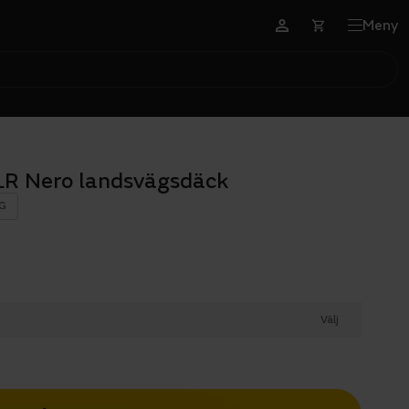
Meny
LR Nero landsvägsdäck
G
Välj