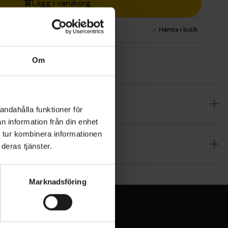
Lägg i varukorg
1 års fri service
Hämta i butik
Om
ande däcket
andahålla funktioner för
rkas helt i
n information från din enhet
 tur kombinera informationen
deras tjänster.
ebär
täcker
Marknadsföring
ståndskraft.
 behåller