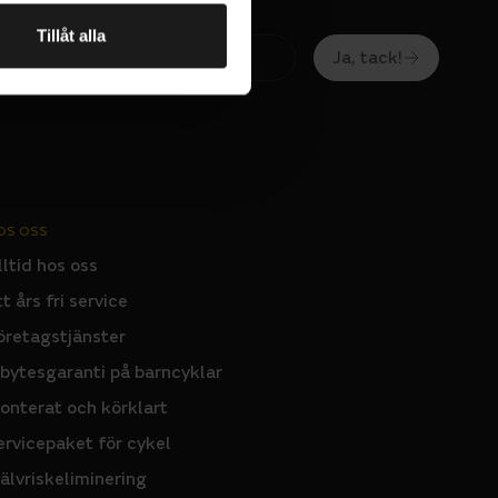
Tillåt alla
Ja, tack!
OS OSS
lltid hos oss
tt års fri service
öretagstjänster
nbytesgaranti på barncyklar
onterat och körklart
ervicepaket för cykel
jälvriskeliminering