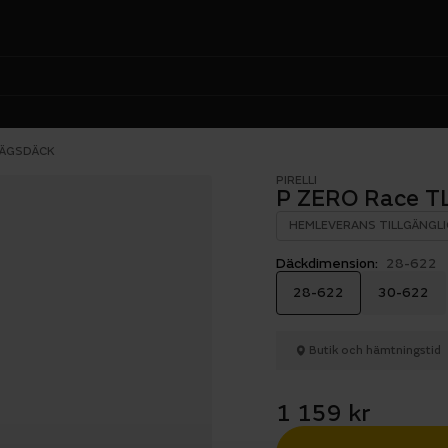
VÄGSDÄCK
PIRELLI
P ZERO Race T
HEMLEVERANS TILLGÄNGLI
Däckdimension:
28-622
28-622
30-622
Butik och hämtningstid
1 159 kr