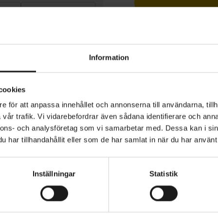
1 års öppet köp
Information
cookies
nerationen av P ZERO Race TLR är det mest högprester
e för att anpassa innehållet och annonserna till användarna, tillh
ortfölj och det första däcket med slanglös teknik som tillve
vår trafik. Vi vidarebefordrar även sådana identifierare och anna
nnons- och analysföretag som vi samarbetar med. Dessa kan i sin
har tillhandahållit eller som de har samlat in när du har använt 
onen av den nya SPEEDCORE-tekniken i 120tpi-höljet inn
SOMRÅDE
HJULSTORLEK
28
 av ett lager gummiblandning blandat med aramid som 
Inställningar
Statistik
e lager, vilket förbättrar både gummits jämnhet och mot
r ett mindre styvt men snabbare däck. Gummiblandningen
cerade SmartEVO-teknik som delas med de andra