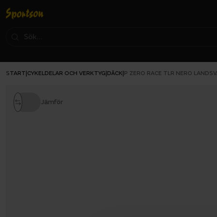
START
CYKELDELAR OCH VERKTYG
DÄCK
|
|
|
P ZERO RACE TLR NERO LANDS
Jämför