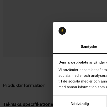
Samtycke
Denna webbplats använder 
Vi använder enhetsidentifierar
sociala medier och analysera 
till de sociala medier och a
Produktinformation
Gazelle Ora
med annan information som du 
hydroforma
S
sittställni
Tekniska specifikationer
Allmänt
Nödvändig
a
läderhandta