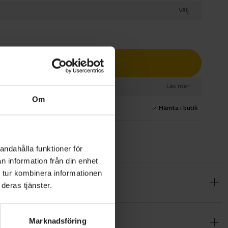
Välj
Lägg i varukorg
esurs
Läs mer
Om
1 års fri service
Hämta i butik
andahålla funktioner för
n information från din enhet
 tur kombinera informationen
 en stabil,
deras tjänster.
avslappnad
 gaffeln,
Marknadsföring
dlösa