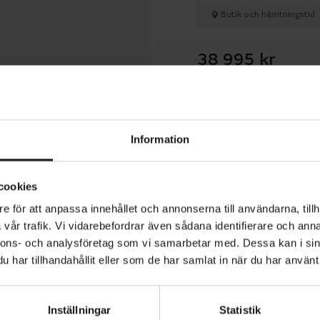
Butik och hämtningstid
38 995 kr
Betala med R
Information
1 års öppet köp
cookies
e för att anpassa innehållet och annonserna till användarna, tillh
vår trafik. Vi vidarebefordrar även sådana identifierare och anna
nnons- och analysföretag som vi samarbetar med. Dessa kan i sin
nge C8+ HMB är en praktisk elcykel för vardagen. Den har
har tillhandahållit eller som de har samlat in när du har använt 
d aluminiumram med låg vikt, ställbar styrstam och en 
ng som ger dig god uppsikt över omgivningen. Den fjädrade
Inställningar
Statistik
gen och gelsadeln ser till att du cyklar bekvämt. Den lju