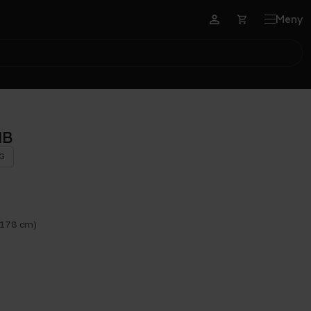
Meny
MB
G
 178 cm)