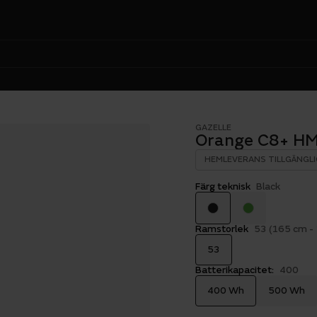
GAZELLE
Orange C8+ H
HEMLEVERANS TILLGÄNGLI
Färg teknisk
Black
Ramstorlek
53 (165 cm -
53
Batterikapacitet:
400
400 Wh
500 Wh