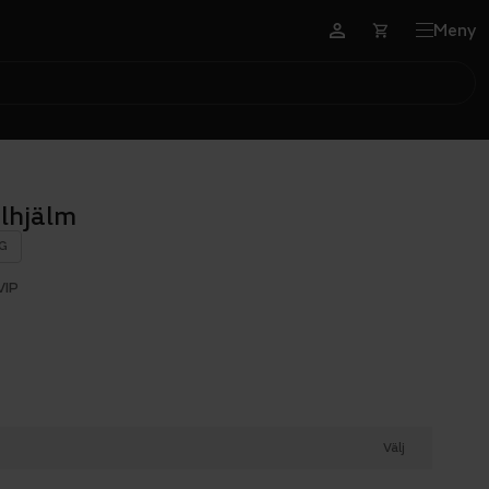
Meny
elhjälm
G
VIP
Välj