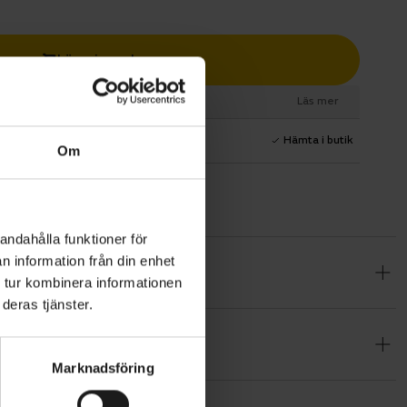
Lägg i varukorg
esurs
Läs mer
1 års fri service
Hämta i butik
Om
andahålla funktioner för
n information från din enhet
ch denna
 tur kombinera informationen
 mot
deras tjänster.
en distinkt
tionen och
Marknadsföring