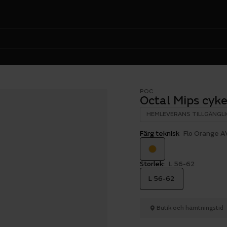
POC
Octal Mips cyk
HEMLEVERANS TILLGÄNGLI
Färg teknisk
Flo Orange A
Storlek:
L 56-62
L 56-62
Butik och hämtningstid