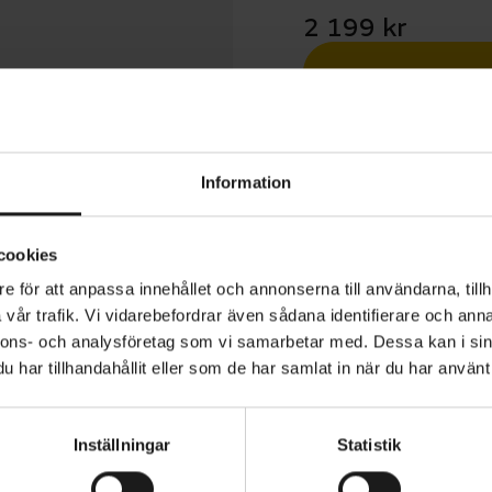
2 199 kr
Betala med R
1 års öppet köp
Information
cookies
e för att anpassa innehållet och annonserna till användarna, tillh
vår trafik. Vi vidarebefordrar även sådana identifierare och anna
Mips är en modern klassiker bland landsvägshjälmarna o
nnons- och analysföretag som vi samarbetar med. Dessa kan i sin
försedd med rotationsskyddet Mips, som skyddar hjärnan
har tillhandahållit eller som de har samlat in när du har använt 
tationskrafter vid en eventuell krasch. Cykelhjälmen har 
rad kring färre men större lufthål som optimerar ventila
Inställningar
Statistik
å långa, varma cykelturer.
HJÄLM - TYP
Racer