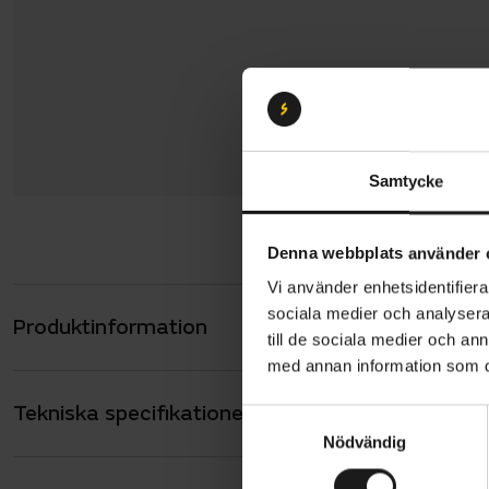
Samtycke
Denna webbplats använder 
Vi använder enhetsidentifierar
sociala medier och analysera 
Produktinformation
POC Octal 
till de sociala medier och a
modell är 
med annan information som du 
skadliga ro
Tekniska specifikationer
Allmänt
design base
S
Nödvändig
a
komforten p
ANVÄNDARE
Vuxen
m