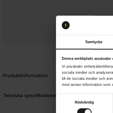
Samtycke
Denna webbplats använder 
Vi använder enhetsidentifierar
sociala medier och analysera 
Produktinformation
Vänligen no
till de sociala medier och a
juli - 2 aug
med annan information som du 
denna perio
Tekniska specifikationer
Allmänt
S
Nödvändig
a
Skeppshult 
ANTAL VÄXLAR
7
m
men i mode