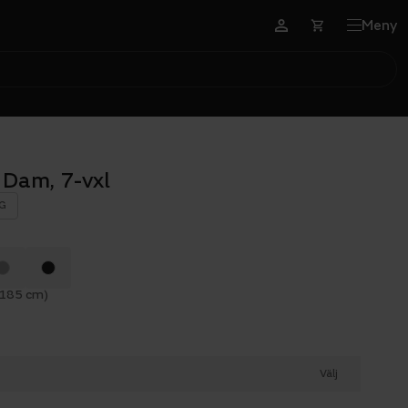
Meny
Dam, 7-vxl
G
 185 cm)
Välj