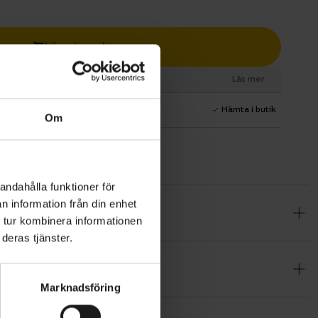
Lägg i varukorg
esurs
Läs mer
1 års fri service
Hämta i butik
Om
andahålla funktioner för
n information från din enhet
 28-31 (6
 tur kombinera informationen
 under
deras tjänster.
Marknadsföring
från 1911
d