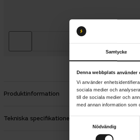
Samtycke
Denna webbplats använder 
Vi använder enhetsidentifierar
sociala medier och analysera 
Produktinformation
Crescent M
till de sociala medier och a
mountainbik
med annan information som du 
vill ut på 
Tekniska specifikationer
Allmänt
att tåla vå
S
Nödvändig
a
rostfria.
ANTAL VÄXLAR
0
m