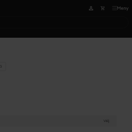
Meny
G
Välj