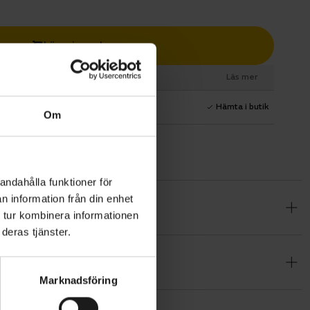
Lägg i varukorg
esurs
Läs mer
1 års fri service
Hämta i butik
Om
andahålla funktioner för
n information från din enhet
 tur kombinera informationen
ister som
deras tjänster.
er valda för
kruvar är
Marknadsföring