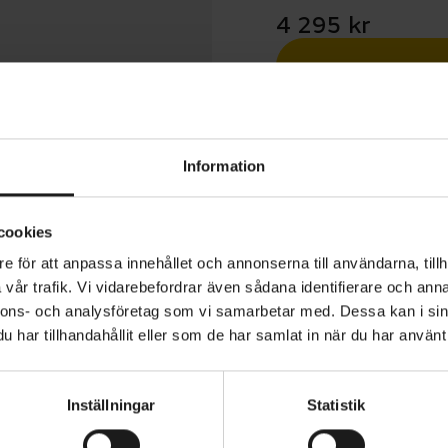
4 295 kr
Betala med R
1 års öppet köp
Information
cookies
e för att anpassa innehållet och annonserna till användarna, tillh
vår trafik. Vi vidarebefordrar även sådana identifierare och anna
unin 16” är en tuff barncykel med dämpargaffel och en
nnons- och analysföretag som vi samarbetar med. Dessa kan i sin
e-inspirerad design. Cykeln passar perfekt för små cykl
har tillhandahållit eller som de har samlat in när du har använt 
äventyr. Cykeln är framtagen med material och komponent
rt klimat. Aluminiumramen har starkt lack och ekrar och s
Inställningar
Statistik
ANVÄNDNINGSOMRÅDE
MTB