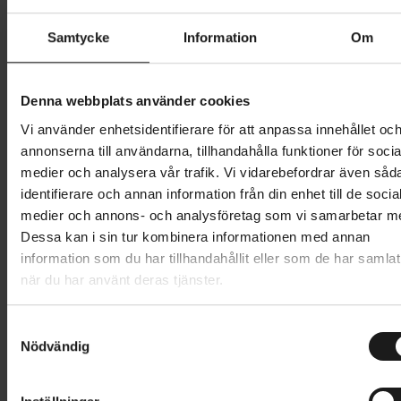
Butik och hämtningstid
Välj
Samtycke
Information
Om
799 kr
Denna webbplats använder cookies
Lägg i varukorg
Vi använder enhetsidentifierare för att anpassa innehållet oc
annonserna till användarna, tillhandahålla funktioner för socia
medier och analysera vår trafik. Vi vidarebefordrar även såd
1 års öppet köp
1 års fri service
identifierare och annan information från din enhet till de socia
Hämta i butik
medier och annons- och analysföretag som vi samarbetar m
Dessa kan i sin tur kombinera informationen med annan
information som du har tillhandahållit eller som de har samlat
Produktinformation
när du har använt deras tjänster.
POC Motion Air S/S Jersey är en lätt t-shirt för
S
Tekniska specifikationer
stigcykling. Den är tillverkad I återvunnen polyester
Nödvändig
a
och är både tålig och lätt. Materialet torkar snabbt
m
Allmänt
t
och fungerar fuktavstötande, vilket håller dig torr och