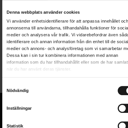
Lägg i varukorg
Denna webbplats använder cookies
1 års öppet köp
1 års fri service
Vi använder enhetsidentifierare för att anpassa innehållet oc
Hämta i butik
annonserna till användarna, tillhandahålla funktioner för socia
medier och analysera vår trafik. Vi vidarebefordrar även såd
identifierare och annan information från din enhet till de socia
medier och annons- och analysföretag som vi samarbetar m
Produktinformation
Dessa kan i sin tur kombinera informationen med annan
information som du har tillhandahållit eller som de har samlat
Move dubbla sidoväskor.
när du har använt deras tjänster.
Tekniska specifikationer
Dubbelväska
S
Allmänt
Nödvändig
a
Vattenavvisande i återvunnen polyester
m
VARUMÄRKE
Basil
Elastiska sidofickor och fickor med dragkedja
t
Inställningar
VÄSKOR - TYP
Sidoväska
y
Vattentätt regnskydd
VI KAN CYKLAR.
c
Hos oss hittar du kvalitetscyklar från välkända
VOLYM
Universalfäste kompatibelt med MIK och
30 Liter
k
Statistik
varumärken och alla cykeltillbehör du behöver för den