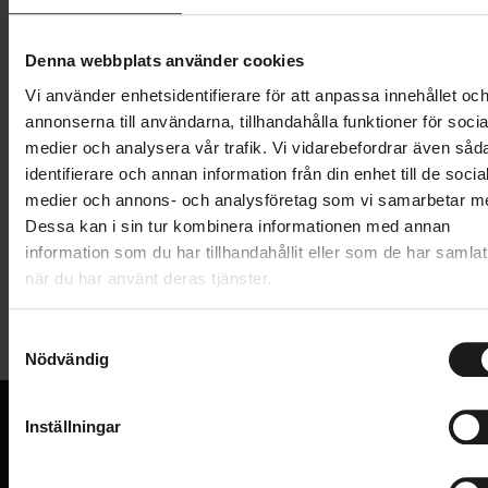
Lägg i varukorg
Denna webbplats använder cookies
Vi använder enhetsidentifierare för att anpassa innehållet oc
1 års öppet köp
1 års fri service
annonserna till användarna, tillhandahålla funktioner för socia
Hämta i butik
medier och analysera vår trafik. Vi vidarebefordrar även såd
identifierare och annan information från din enhet till de socia
medier och annons- och analysföretag som vi samarbetar m
Produktinformation
Dessa kan i sin tur kombinera informationen med annan
information som du har tillhandahållit eller som de har samlat
när du har använt deras tjänster.
Maxxis Minion DHR II bakdäck. Däcket ger utmärkt
Tekniska specifikationer
bromsning och kurvdragning för den ultimata
mountainbike- eller utförsåkningsupplevelsen. Detta
S
Nödvändig
Allmänt
a
däck är konstruerat som bakdäck men går även att
m
använda som framdäck. Det passar perfekt med
ANVÄNDNINGSOMRÅDE
MTB
t
framdäcket Minion DHF.
Inställningar
DÄCKDIMENSION
y
27.5x2.8
För enduro, downhill och trail
VI KAN CYKLAR.
c
Hos oss hittar du kvalitetscyklar från välkända