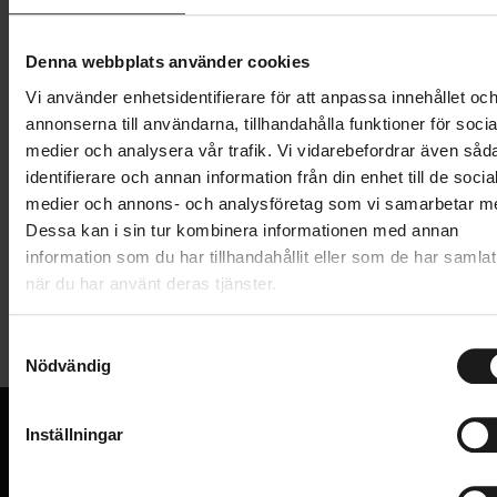
Lägg i varukorg
Denna webbplats använder cookies
Vi använder enhetsidentifierare för att anpassa innehållet oc
1 års öppet köp
1 års fri service
annonserna till användarna, tillhandahålla funktioner för socia
Hämta i butik
medier och analysera vår trafik. Vi vidarebefordrar även såd
identifierare och annan information från din enhet till de socia
medier och annons- och analysföretag som vi samarbetar m
Produktinformation
Dessa kan i sin tur kombinera informationen med annan
information som du har tillhandahållit eller som de har samlat
när du har använt deras tjänster.
Maxxis Minion DHF framdäck. Däcket ger utmärkt
Tekniska specifikationer
grepp och kontroll i leriga förhållanden. Detta däck är
konstruerat som framdäck och passar perfekt med
S
Nödvändig
Allmänt
a
bakdäcket Minion DHR.
m
ANVÄNDNINGSOMRÅDE
För enduro, downhill och trail
MTB
t
Inställningar
DÄCKDIMENSION
y
Framdäck
27.5X2.3
VI KAN CYKLAR.
c
Hos oss hittar du kvalitetscyklar från välkända
Double compound EXO