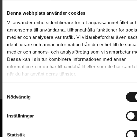
Lägg i varukorg
Denna webbplats använder cookies
1 års öppet köp
1 års fri service
Vi använder enhetsidentifierare för att anpassa innehållet oc
Hämta i butik
annonserna till användarna, tillhandahålla funktioner för socia
medier och analysera vår trafik. Vi vidarebefordrar även såd
identifierare och annan information från din enhet till de socia
medier och annons- och analysföretag som vi samarbetar m
Produktinformation
Dessa kan i sin tur kombinera informationen med annan
information som du har tillhandahållit eller som de har samlat
Extra liten lättviktsringklocka. Fästs med
när du har använt deras tjänster.
Tekniska specifikationer
medföljande gummiband och passar de flesta styren.
S
Allmänt
Nödvändig
a
m
VARUMÄRKE
BBB
t
Inställningar
y
VI KAN CYKLAR.
c
Hos oss hittar du kvalitetscyklar från välkända
k
Statistik
varumärken och alla cykeltillbehör du behöver för den