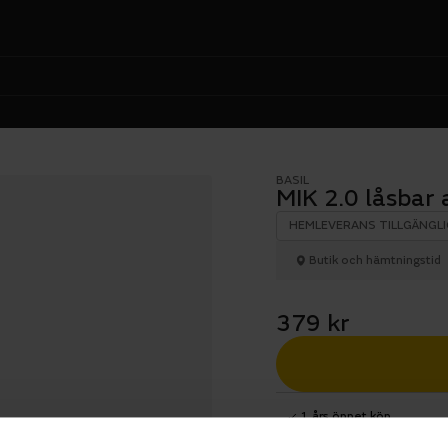
BASIL
MIK 2.0 låsbar
HEMLEVERANS TILLGÄNGLI
Butik och hämtningstid
379 kr
1 års öppet köp