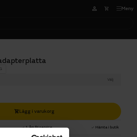
Meny
 adapterplatta
G
Välj
Lägg i varukorg
1 års fri service
Hämta i butik