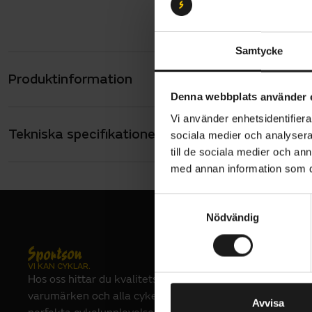
Samtycke
Produktinformation
MIK adapter
Denna webbplats använder 
kompatibel
MIK konver
Vi använder enhetsidentifierar
Tekniska specifikationer
Allmänt
sociala medier och analysera 
till de sociala medier och a
FÄSTE
MIK-fäste
med annan information som du 
S
Nödvändig
a
m
t
VI KAN CYKLAR.
y
Hos oss hittar du kvalitetscyklar från välkända
c
varumärken och alla cykeltillbehör du behöver för den
k
Avvisa