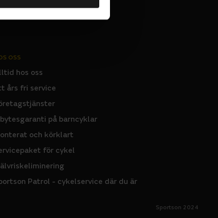
OS OSS
lltid hos oss
tt års fri service
öretagstjänster
nbytesgaranti på barncyklar
onterat och körklart
ervicepaket för cykel
jälvriskeliminering
portson Patrol - cykelservice där du är
Sportson 2024