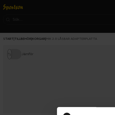
START
TILLBEHÖR
KORGAR
|
|
|
MIK 2.0 LÅSBAR ADAPTERPLATTA
Jämför