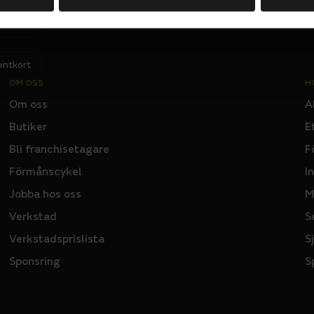
Jag har läst och godkänner Sportsons
integritetspolicy
.
I
N
P
U
T
entkort
OM OSS
H
Om oss
A
Butiker
E
Bli franchisetagare
F
Förmånscykel
I
Jobba hos oss
M
Verkstad
S
Verkstadsprislista
S
Sponsring
S