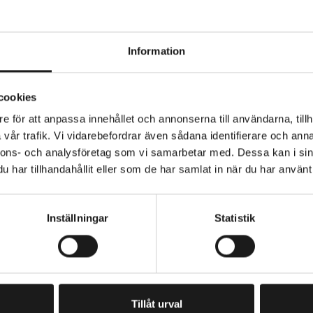
Information
platta, inklusive MIK-stick. Låsbar. Plattan fästes på en 
cookies
 produkt och används tillsammans med en MIK-pakethåll
teringsplatta (8770-3277-01)
e för att anpassa innehållet och annonserna till användarna, tillh
vår trafik. Vi vidarebefordrar även sådana identifierare och anna
nnons- och analysföretag som vi samarbetar med. Dessa kan i sin
VARUMÄRKE
Basil
har tillhandahållit eller som de har samlat in när du har använt 
Inställningar
Statistik
PRENUMERERA PÅ VÅRT NYHETSBREV
E
M
A
I
Tillåt urval
L