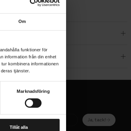
Om
MIK-
are eller
andahålla funktioner för
n information från din enhet
 tur kombinera informationen
deras tjänster.
Marknadsföring
Ja, tack!
Tillåt alla