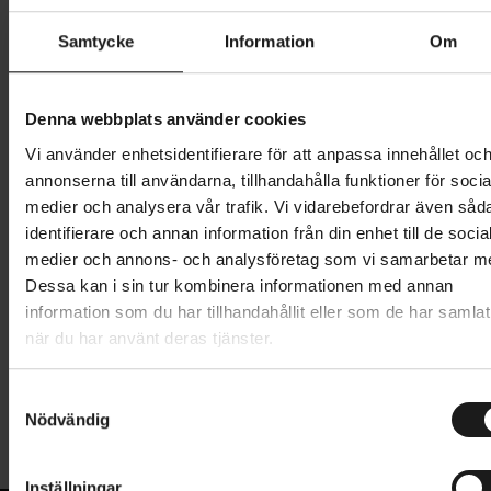
Storlek:
30
Samtycke
Information
Om
30
Denna webbplats använder cookies
Vi använder enhetsidentifierare för att anpassa innehållet oc
370 kr
1 849 kr
annonserna till användarna, tillhandahålla funktioner för socia
Prishistorik
medier och analysera vår trafik. Vi vidarebefordrar även såd
Lägg i varukorg
identifierare och annan information från din enhet till de socia
medier och annons- och analysföretag som vi samarbetar m
Dessa kan i sin tur kombinera informationen med annan
information som du har tillhandahållit eller som de har samlat
Produktinformation
när du har använt deras tjänster.
Pearl Izumi Summit WxB Shell shorts är utvecklade
S
Tekniska specifikationer
lika mycket för prestanda som för skydd mot väder
Nödvändig
a
och vind. Limmade och tejpade sömmar håller
m
Allmänt
samman det mycket ventilerande och vattentäta
t
Inställningar