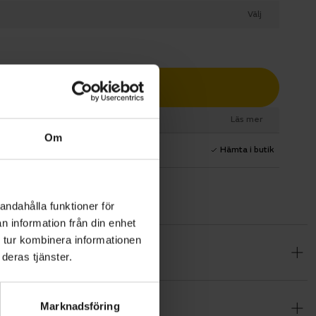
Välj
Lägg i varukorg
esurs
Läs mer
Om
1 års fri service
Hämta i butik
andahålla funktioner för
n information från din enhet
 tur kombinera informationen
lande tur på
deras tjänster.
0 för allt.
Marknadsföring
om alltid