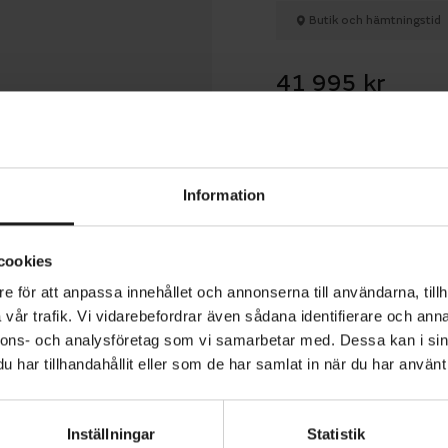
Butik och hämtningstid
41 995 kr
Betala med R
Information
1 års öppet köp
cookies
e för att anpassa innehållet och annonserna till användarna, tillh
vår trafik. Vi vidarebefordrar även sådana identifierare och anna
nnons- och analysföretag som vi samarbetar med. Dessa kan i sin
t till jobbet, cykla in till stan i stil eller åk på en avkopp
har tillhandahållit eller som de har samlat in när du har använt 
n: Du kan använda den mångsidiga och sportiga Medeo T1
 viktfördelningen, de breda däcken och de ergonomiska
Inställningar
Statistik
ppen ger all åkkomfort du kan önska, och du får dessut