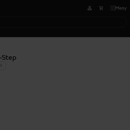
Meny
-Step
G