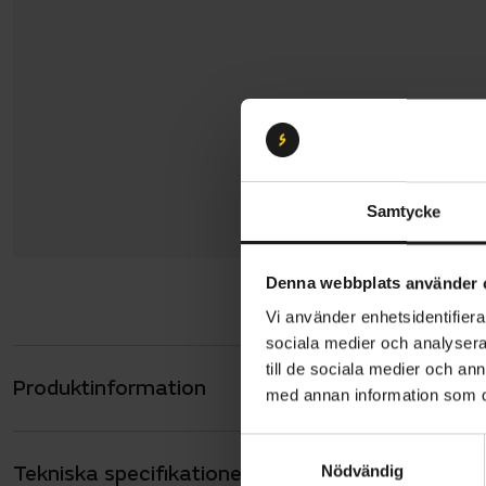
Samtycke
Denna webbplats använder 
Vi använder enhetsidentifierar
sociala medier och analysera 
till de sociala medier och a
Produktinformation
Pendla snabb
med annan information som du 
landsbygde
S
Den smarta
Tekniska specifikationer
Allmänt
Nödvändig
a
handtagsgre