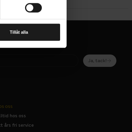
Tillåt alla
Ja, tack!
OS OSS
lltid hos oss
tt års fri service