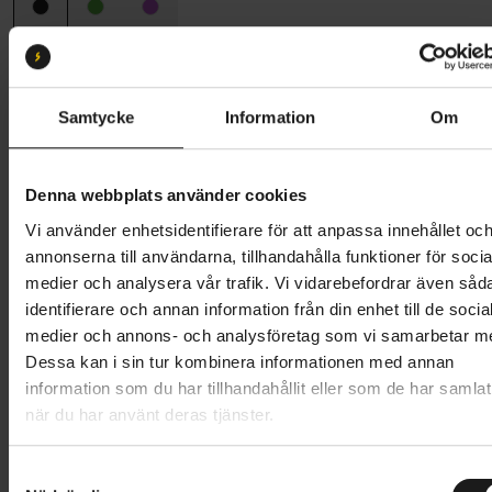
Ramstorlek
XS (145 cm - 155 cm)
XS
M
ML
L
S
XL
XXL
Samtycke
Information
Om
Butik och hämtningstid
Välj
Denna webbplats använder cookies
6 795 kr
Vi använder enhetsidentifierare för att anpassa innehållet oc
Lägg i varukorg
annonserna till användarna, tillhandahålla funktioner för socia
medier och analysera vår trafik. Vi vidarebefordrar även såd
Betala med Resurs
Läs mer
identifierare och annan information från din enhet till de socia
medier och annons- och analysföretag som vi samarbetar m
1 års öppet köp
1 års fri service
Dessa kan i sin tur kombinera informationen med annan
Hämta i butik
information som du har tillhandahållit eller som de har samlat
när du har använt deras tjänster.
Produktinformation
S