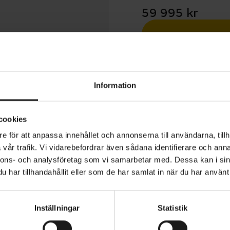
59 995 kr
Betala med R
1 års öppet köp
Information
cookies
e för att anpassa innehållet och annonserna till användarna, tillh
vår trafik. Vi vidarebefordrar även sådana identifierare och anna
 SL 6 Gen 8 är en fjäderlätt tävlingsracer för dig som inte
nnons- och analysföretag som vi samarbetar med. Dessa kan i sin
 mellan klättringseffektivitet och aerodynamik. En ultra
har tillhandahållit eller som de har samlat in när du har använt 
mbineras med elektroniska växlar för en hög prestanda.
Inställningar
Statistik
LV 500 Carbon har aerodynamiska rörformer och komfo
VARUMÄRKE
Trek
en är utrustad med Shimanos elektroniska 2x12 105 Di2-