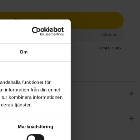
Lägg i varukorg
esurs
Läs mer
1 års fri service
Hämta i butik
Om
andahålla funktioner för
n information från din enhet
 vill
 tur kombinera informationen
lätt ram i
deras tjänster.
Marknadsföring
rttekniken