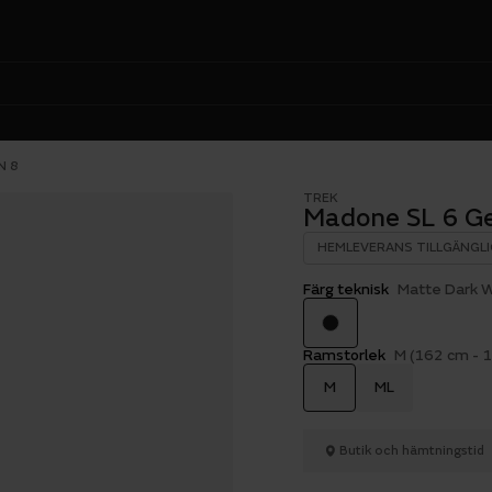
N 8
TREK
Madone SL 6 G
HEMLEVERANS TILLGÄNGLI
Färg teknisk
Matte Dark 
Ramstorlek
M (162 cm - 
M
ML
Butik och hämtningstid