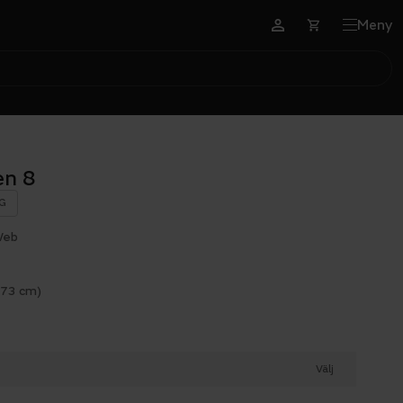
Meny
en 8
G
Web
173 cm)
Välj