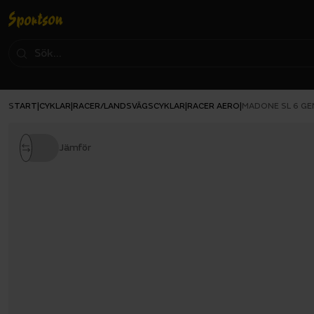
START
CYKLAR
RACER/LANDSVÄGSCYKLAR
RACER AERO
|
|
|
|
MADONE SL 6 GE
Jämför