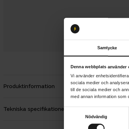
Samtycke
Denna webbplats använder 
Vi använder enhetsidentifierar
sociala medier och analysera 
Produktinformation
Trek Madone
till de sociala medier och a
kompromissa
med annan information som du 
kolfiber ko
Tekniska specifikationer
Allmänt
S
Nödvändig
a
Ramen i OC
ANTAL VÄXLAR
24
m
IsoFlow. D