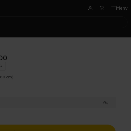
Meny
00
G
180 cm)
Välj