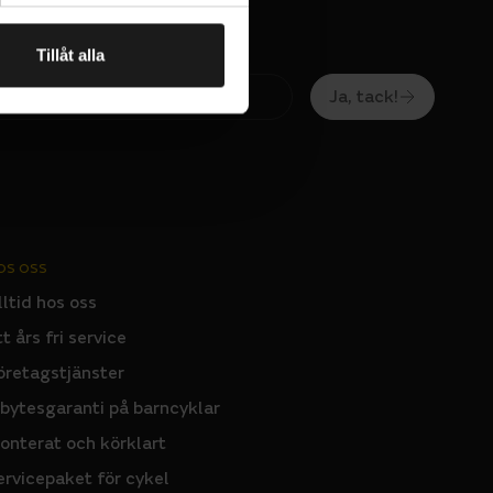
Tillåt alla
Ja, tack!
OS OSS
ated
lltid hos oss
tt års fri service
öretagstjänster
nbytesgaranti på barncyklar
onterat och körklart
ervicepaket för cykel