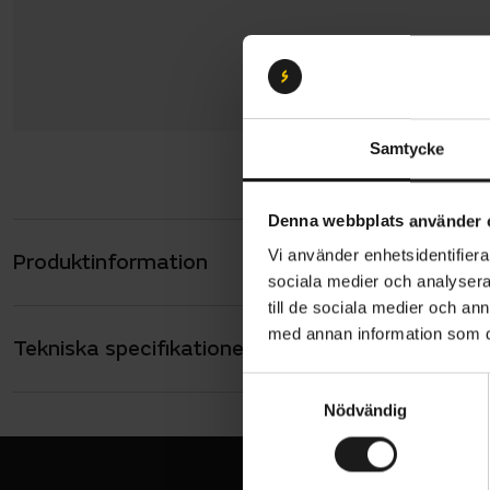
Samtycke
Denna webbplats använder 
Vi använder enhetsidentifierar
Produktinformation
Scott Lume
sociala medier och analysera 
vanlig MTB,
till de sociala medier och a
crosscountr
med annan information som du 
Tekniska specifikationer
Allmänt
kraftfull, t
S
ANTAL VÄXLAR
Lumen
12
Nödvändig
a
FOX 3
VIKT (CYKEL)
m
16.6 kg
t
FOX N
Drivlina
y