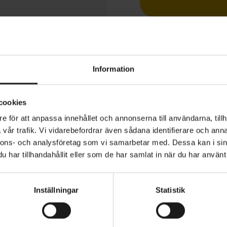
Betala med R
1 års öppet köp
Information
cookies
e för att anpassa innehållet och annonserna till användarna, tillh
n eRIDE 900 är en el-MTB, med en vikt som snarare närm
vår trafik. Vi vidarebefordrar även sådana identifierare och anna
 med start från endast 16,6 kg. Plattformen är en
nnons- och analysföretag som vi samarbetar med. Dessa kan i sin
y/trail-inspirerad ram i kolfiber med 130 millimeter slag
har tillhandahållit eller som de har samlat in när du har använt 
ystgående elassistans.
VARUMÄRKE
 Carbon HMX-kolfiberram
Scott
Inställningar
Statistik
4 Float Performance-gaffel med 130 mm slaglängd
ude 6T EVOL Trunniong-dämpare med 130 mm slaglän