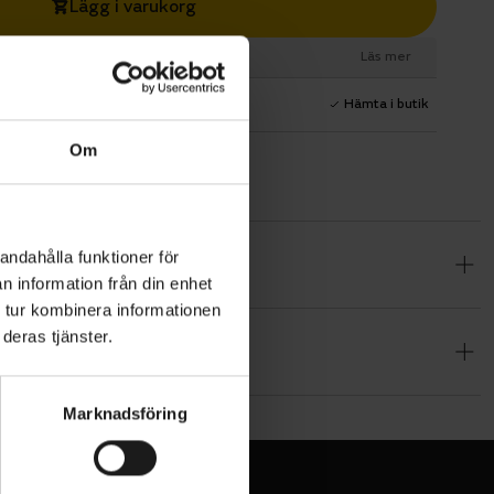
Lägg i varukorg
esurs
Kontantinsats
19199 SEK
.
Läs mer
1 års fri service
Hämta i butik
Om
andahålla funktioner för
ar sig en
n information från din enhet
 tur kombinera informationen
längd och
deras tjänster.
Marknadsföring
gd