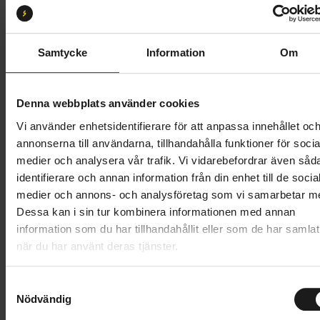
M
L
XL
Butik och hämtningstid
Välj
Samtycke
Information
Om
94 995 kr
Denna webbplats använder cookies
Lägg i varukorg
Vi använder enhetsidentifierare för att anpassa innehållet oc
annonserna till användarna, tillhandahålla funktioner för socia
Betala med Resurs
Läs mer
medier och analysera vår trafik. Vi vidarebefordrar även såd
identifierare och annan information från din enhet till de socia
1 års öppet köp
1 års fri service
medier och annons- och analysföretag som vi samarbetar m
Hämta i butik
Dessa kan i sin tur kombinera informationen med annan
information som du har tillhandahållit eller som de har samlat
när du har använt deras tjänster.
Produktinformation
S
Scott Lumen eRIDE 905 är en el-MTB, med en vikt
Nödvändig
a
Tekniska specifikationer
som snarare närmar sig en vanlig MTB, med start från
m