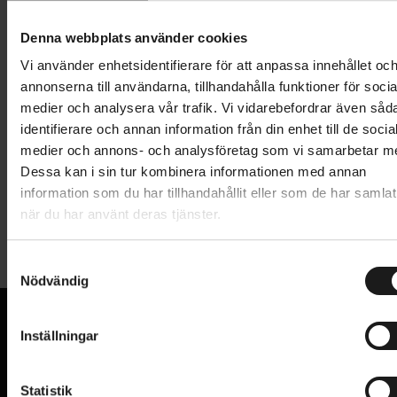
Lägg i varukorg
Denna webbplats använder cookies
1 års öppet köp
1 års fri service
Vi använder enhetsidentifierare för att anpassa innehållet oc
Hämta i butik
annonserna till användarna, tillhandahålla funktioner för socia
medier och analysera vår trafik. Vi vidarebefordrar även såd
identifierare och annan information från din enhet till de socia
medier och annons- och analysföretag som vi samarbetar m
Produktinformation
Dessa kan i sin tur kombinera informationen med annan
information som du har tillhandahållit eller som de har samlat
Ringklocka med extra stark fjäder som ger en
när du har använt deras tjänster.
Tekniska specifikationer
effektiv ringsignal. Fäste som skruvas fast på styret.
S
Allmänt
Nödvändig
a
m
VARUMÄRKE
BBB
t
Inställningar
y
VI KAN CYKLAR.
c
Hos oss hittar du kvalitetscyklar från välkända
k
Statistik
varumärken och alla cykeltillbehör du behöver för den