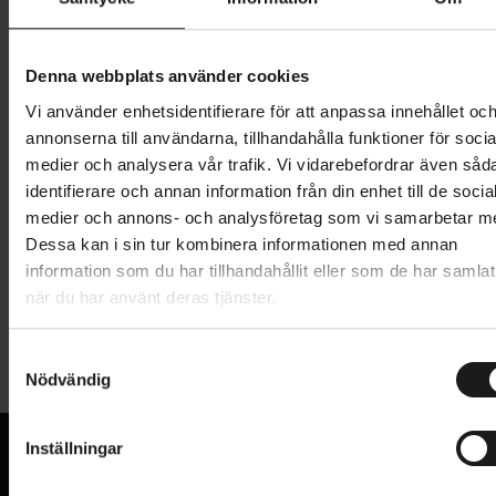
749 kr
Lägg i varukorg
Denna webbplats använder cookies
Vi använder enhetsidentifierare för att anpassa innehållet oc
1 års öppet köp
1 års fri service
annonserna till användarna, tillhandahålla funktioner för socia
Hämta i butik
medier och analysera vår trafik. Vi vidarebefordrar även såd
identifierare och annan information från din enhet till de socia
medier och annons- och analysföretag som vi samarbetar m
Dessa kan i sin tur kombinera informationen med annan
Produktinformation
information som du har tillhandahållit eller som de har samlat
när du har använt deras tjänster.
Thule Loading Ramp är en enkelt avtagbar ramp som
Tekniska specifikationer
förenklar lastningen och lossningen av dina cyklar.
S
Nödvändig
a
Allmänt
Undvik tynga lyft genom att helt enkelt rulla
m
upp cykeln i hållaren
CYKELHÅLLARE - TILLBEHÖR
t
Inställningar
Tillbehör till cykelhållare
y
VARUMÄRKE
Passar Thule EasyFold, EuroPower, EuroClassic
Thule
c