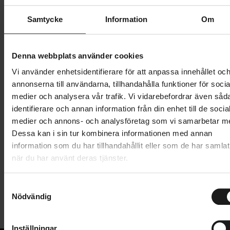
Samtycke
Information
Om
87 495 kr
Lägg i varukorg
Denna webbplats använder cookies
Vi använder enhetsidentifierare för att anpassa innehållet oc
Betala med Resurs
Läs mer
annonserna till användarna, tillhandahålla funktioner för socia
medier och analysera vår trafik. Vi vidarebefordrar även såd
1 års öppet köp
1 års fri service
identifierare och annan information från din enhet till de socia
Hämta i butik
medier och annons- och analysföretag som vi samarbetar m
Dessa kan i sin tur kombinera informationen med annan
information som du har tillhandahållit eller som de har samlat
Produktinformation
när du har använt deras tjänster.
OBS! Leveranstiden på Livelo #2 är ca 2-3 veckor.
S
Tekniska specifikationer
Nödvändig
a
Livelo #2 är en elassisterad familje- och
m
Allmänt
transportcykel som är lika praktisk året runt. Livelo
t
Inställningar