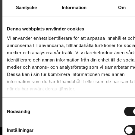
Samtycke
Information
Om
74 295 kr
Lägg i varukorg
Denna webbplats använder cookies
Betala med Resurs
Läs mer
Vi använder enhetsidentifierare för att anpassa innehållet oc
annonserna till användarna, tillhandahålla funktioner för socia
1 års öppet köp
1 års fri service
medier och analysera vår trafik. Vi vidarebefordrar även såd
Hämta i butik
identifierare och annan information från din enhet till de socia
medier och annons- och analysföretag som vi samarbetar m
Dessa kan i sin tur kombinera informationen med annan
information som du har tillhandahållit eller som de har samlat
Produktinformation
när du har använt deras tjänster.
OBS! Leveranstiden på Livelo #2 är ca 2-3 veckor.
S
Tekniska specifikationer
Nödvändig
a
Livelo #2 är en elassisterad familje- och
m
Allmänt
transportcykel som är lika praktisk året runt. Livelo
t
Inställningar
#2 är laddad med nya funktioner för en ännu
ANTAL HJUL
y