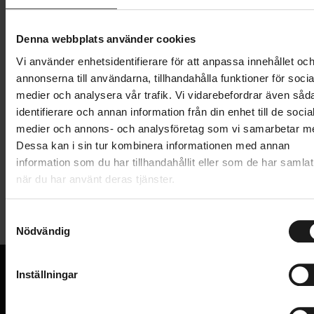
Lägg i varukorg
Denna webbplats använder cookies
Vi använder enhetsidentifierare för att anpassa innehållet oc
1 års öppet köp
1 års fri service
annonserna till användarna, tillhandahålla funktioner för socia
Hämta i butik
medier och analysera vår trafik. Vi vidarebefordrar även såd
identifierare och annan information från din enhet till de socia
medier och annons- och analysföretag som vi samarbetar m
Produktinformation
Dessa kan i sin tur kombinera informationen med annan
information som du har tillhandahållit eller som de har samlat
när du har använt deras tjänster.
Thule Lightboard Adapter 976 används för snabb och
Tekniska specifikationer
enkel montering av Thule ljusramp. Passar till
cykelhållarna Thule HangOn 3 Tilt, Thule HangOn 3
S
Nödvändig
Allmänt
a
och Thule Xpress 2.
m
CYKELHÅLLARE - TILLBEHÖR
Tillbehör till cykelhållare
t
Inställningar
VARUMÄRKE
y
Thule
VI KAN CYKLAR.
c
Hos oss hittar du kvalitetscyklar från välkända