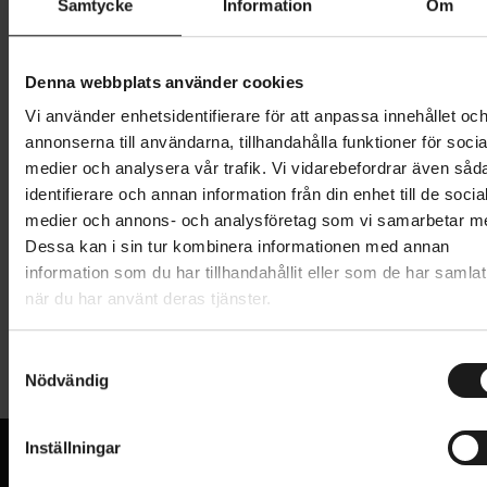
Samtycke
Information
Om
1 249 kr
Lägg i varukorg
Denna webbplats använder cookies
Vi använder enhetsidentifierare för att anpassa innehållet oc
1 års öppet köp
1 års fri service
annonserna till användarna, tillhandahålla funktioner för socia
Hämta i butik
medier och analysera vår trafik. Vi vidarebefordrar även såd
identifierare och annan information från din enhet till de socia
medier och annons- och analysföretag som vi samarbetar m
Dessa kan i sin tur kombinera informationen med annan
Produktinformation
information som du har tillhandahållit eller som de har samlat
när du har använt deras tjänster.
Thule Light Board ersätter de viktigaste baklyktorna
Tekniska specifikationer
på din bil, då de är skymda av cykelhållaren (7-polig
S
anslutning).
Nödvändig
a
Allmänt
m
Utrustad med Thule ljusrampadapter 9761 för
t
CYKELHÅLLARE - TILLBEHÖR
cykelhållare Thule HangOn 972/974 och Thule
Inställningar
Tillbehör till cykelhållare
y
Xpress 970. Monteras med remmar för övriga
VARUMÄRKE