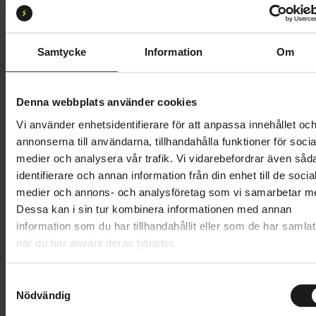
S2
S3
Butik och hämtningstid
Välj
Samtycke
Information
Om
128 995 kr
Denna webbplats använder cookies
Lägg i varukorg
Vi använder enhetsidentifierare för att anpassa innehållet oc
annonserna till användarna, tillhandahålla funktioner för socia
Betala med Resurs
Kontantinsats
19349 SEK
.
Läs mer
medier och analysera vår trafik. Vi vidarebefordrar även såd
identifierare och annan information från din enhet till de socia
1 års öppet köp
1 års fri service
medier och annons- och analysföretag som vi samarbetar m
Hämta i butik
Dessa kan i sin tur kombinera informationen med annan
information som du har tillhandahållit eller som de har samlat
när du har använt deras tjänster.
Produktinformation
S
Specialized Levo 4 EVO Pro är en kompromisslös el-
Nödvändig
a
Tekniska specifikationer
MTB för cyklister som söker maximal kapacitet i den
m