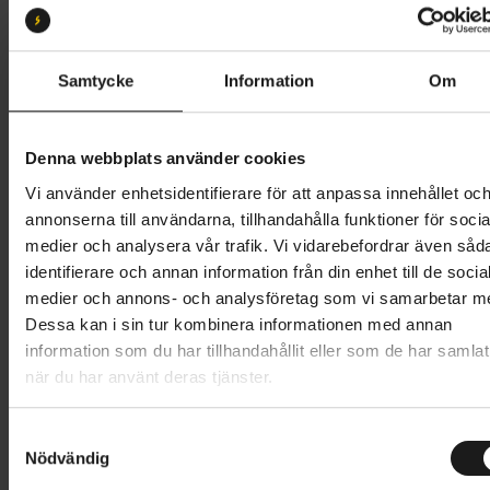
S2
S3
S4
Butik och hämtningstid
Välj
Samtycke
Information
Om
76 495 kr
Denna webbplats använder cookies
Lägg i varukorg
Vi använder enhetsidentifierare för att anpassa innehållet oc
annonserna till användarna, tillhandahålla funktioner för socia
Betala med Resurs
Läs mer
medier och analysera vår trafik. Vi vidarebefordrar även såd
identifierare och annan information från din enhet till de socia
1 års öppet köp
1 års fri service
medier och annons- och analysföretag som vi samarbetar m
Hämta i butik
Dessa kan i sin tur kombinera informationen med annan
information som du har tillhandahållit eller som de har samlat
när du har använt deras tjänster.
Produktinformation
S
Specialized Levo 4 EVO Comp Alloy är en el-MTB
Nödvändig
a
Tekniska specifikationer
byggd för cyklister som vill tänja på gränserna i den
m