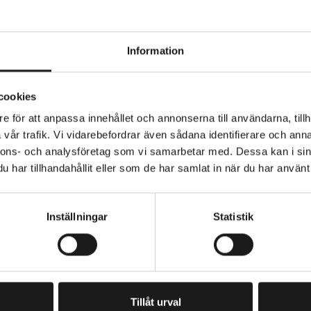
Information
ay, 50 ml. Rätt skötsel ökar livslängden på låset och gör 
cookies
n stänger smidigt. Denna icke-smörjande låsspray passar 
, som dörrcylindrar, cykellåscylindrar och hänglåscylindrar, 
e för att anpassa innehållet och annonserna till användarna, tillh
vår trafik. Vi vidarebefordrar även sådana identifierare och anna
 går att vrida om smidigt.
nnons- och analysföretag som vi samarbetar med. Dessa kan i sin
ddar låscylindern mot damm och smuts. Den är fri från kl
V SBSC
LÅS - TYP
Låstillbehör
har tillhandahållit eller som de har samlat in när du har använt 
, PCB och bly.
VIKT (RAM/TILLBEHÖR)
gr
Inställningar
Statistik
PRENUMERERA PÅ VÅRT NYHETSBREV
E
M
A
I
Tillåt urval
L