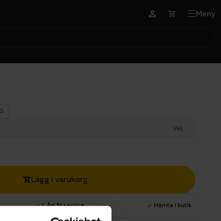
Meny
G
Välj
Lägg i varukorg
1 års fri service
Hämta i butik