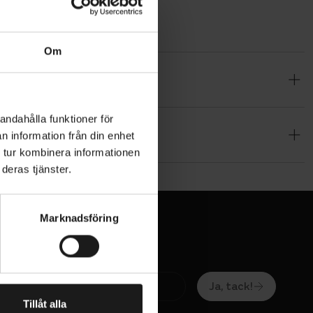
Om
att
alla
och ser till
andahålla funktioner för
n information från din enhet
 tur kombinera informationen
or, fluor
deras tjänster.
Marknadsföring
Ja, tack!
Tillåt alla