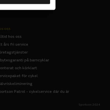
OS OSS
lltid hos oss
tt års fri service
öretagstjänster
nbytesgaranti på barncyklar
onterat och körklart
ervicepaket för cykel
jälvriskeliminering
portson Patrol - cykelservice där du är
Sportson 2024