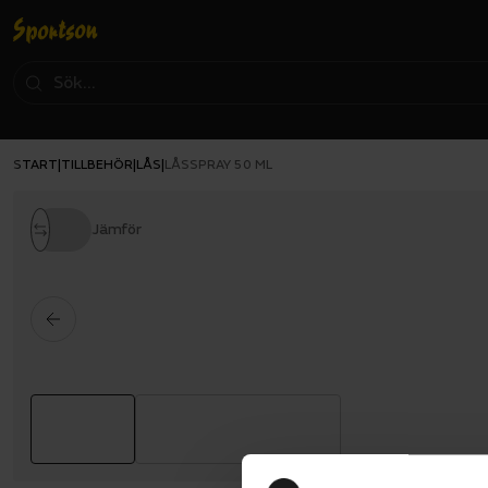
START
TILLBEHÖR
LÅS
|
|
|
LÅSSPRAY 50 ML
Jämför