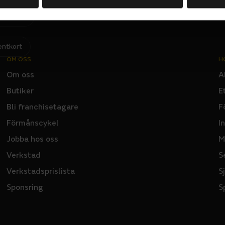
Jag har läst och godkänner Sportsons
integritetspolicy
.
I
N
P
U
T
entkort
OM OSS
H
Om oss
A
Butiker
E
Bli franchisetagare
F
Förmånscykel
I
Jobba hos oss
M
Verkstad
S
Verkstadsprislista
S
Sponsring
S