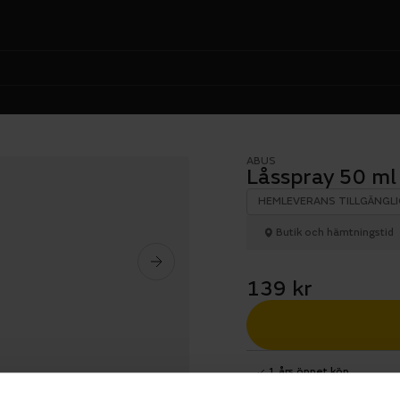
ABUS
Låsspray 50 ml
HEMLEVERANS TILLGÄNGLI
Butik och hämtningstid
139 kr
1 års öppet köp