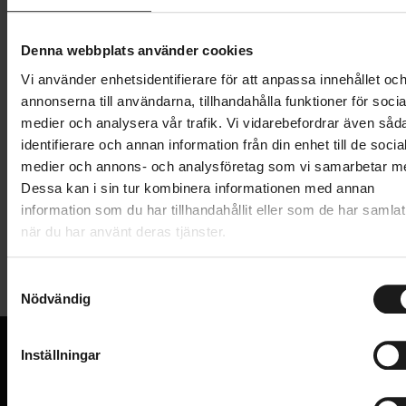
Lägg i varukorg
Denna webbplats använder cookies
Vi använder enhetsidentifierare för att anpassa innehållet oc
1 års öppet köp
1 års fri service
annonserna till användarna, tillhandahålla funktioner för socia
Hämta i butik
medier och analysera vår trafik. Vi vidarebefordrar även såd
identifierare och annan information från din enhet till de socia
medier och annons- och analysföretag som vi samarbetar m
Produktinformation
Dessa kan i sin tur kombinera informationen med annan
information som du har tillhandahållit eller som de har samlat
när du har använt deras tjänster.
Låspinne till barnstolarna Zenith Relax, Amaze och
Tekniska specifikationer
Amiga med ramfäste.
S
Nödvändig
Allmänt
a
m
VARUMÄRKE
Hamax
t
Inställningar
y
VI KAN CYKLAR.
c
Hos oss hittar du kvalitetscyklar från välkända