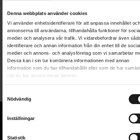
Lägg i varukorg
Denna webbplats använder cookies
1 års öppet köp
1 års fri service
Vi använder enhetsidentifierare för att anpassa innehållet oc
Hämta i butik
annonserna till användarna, tillhandahålla funktioner för socia
medier och analysera vår trafik. Vi vidarebefordrar även såd
identifierare och annan information från din enhet till de socia
medier och annons- och analysföretag som vi samarbetar m
Produktinformation
Dessa kan i sin tur kombinera informationen med annan
information som du har tillhandahållit eller som de har samlat
Shimano CN-LG500 Linkglide-kedjan ger smidig och
när du har använt deras tjänster.
Tekniska specifikationer
exakt växling för 9, 10 & 11-delade Linkglide och 11-
delade Hyperglide-drivlinor. Linkglide/CUES-
S
Allmänt
teknologin ger en följsammare växling och bygger på
Nödvändig
a
en slitstark konstruktion.
m
VARUMÄRKE
Shimano
t
Antal länkar: 116
Inställningar
y
VI KAN CYKLAR.
Stifttyp: Quicklink
c
Hos oss hittar du kvalitetscyklar från välkända
OBS - passar inte Shimano Hyperglidekassetter (HG)
k
Statistik
varumärken och alla cykeltillbehör du behöver för den