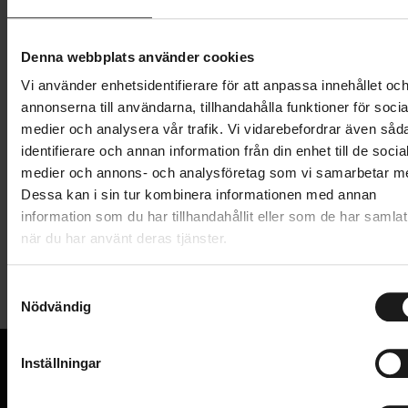
Lägg i varukorg
Denna webbplats använder cookies
Betala med Resurs
Läs mer
Vi använder enhetsidentifierare för att anpassa innehållet oc
1 års öppet köp
1 års fri service
annonserna till användarna, tillhandahålla funktioner för socia
Hämta i butik
medier och analysera vår trafik. Vi vidarebefordrar även såd
identifierare och annan information från din enhet till de socia
medier och annons- och analysföretag som vi samarbetar m
Produktinformation
Dessa kan i sin tur kombinera informationen med annan
information som du har tillhandahållit eller som de har samlat
när du har använt deras tjänster.
SRAM kassett XG-1275, 12-delad, 10-50T.
Tekniska specifikationer
Serie: GX Eagle
S
Nödvändig
Full pin
a
Allmänt
m
XD-body
ANTAL DREV BAK
t
12
Inställningar
Lämplig för elcykel
y
PRODUKTTYP
Kassetter
c
VI KAN CYKLAR.