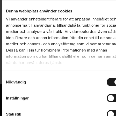
Lägg i varukorg
Denna webbplats använder cookies
1 års öppet köp
1 års fri service
Vi använder enhetsidentifierare för att anpassa innehållet oc
Hämta i butik
annonserna till användarna, tillhandahålla funktioner för socia
medier och analysera vår trafik. Vi vidarebefordrar även såd
identifierare och annan information från din enhet till de socia
medier och annons- och analysföretag som vi samarbetar m
Produktinformation
Dessa kan i sin tur kombinera informationen med annan
information som du har tillhandahållit eller som de har samlat
Shimano kassett CS-R7000 105, 11-delad, 11-28T.
när du har använt deras tjänster.
Tekniska specifikationer
S
Allmänt
Nödvändig
a
m
ANTAL DREV BAK
11
t
Inställningar
PRODUKTTYP
Kassetter
y
VI KAN CYKLAR.
c
Hos oss hittar du kvalitetscyklar från välkända
VARUMÄRKE
Shimano
k
Statistik
varumärken och alla cykeltillbehör du behöver för den