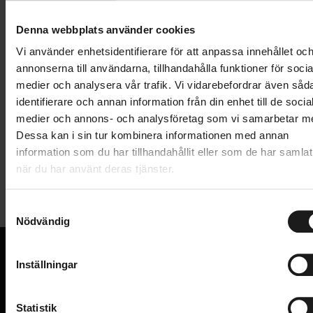
Lägg i varukorg
Denna webbplats använder cookies
1 års öppet köp
1 års fri service
Vi använder enhetsidentifierare för att anpassa innehållet oc
Hämta i butik
annonserna till användarna, tillhandahålla funktioner för socia
medier och analysera vår trafik. Vi vidarebefordrar även såd
identifierare och annan information från din enhet till de socia
medier och annons- och analysföretag som vi samarbetar m
Produktinformation
Dessa kan i sin tur kombinera informationen med annan
information som du har tillhandahållit eller som de har samlat
Shimano kassett CS-HG50-10 Deore, 10-delad, 11-
när du har använt deras tjänster.
Tekniska specifikationer
36T.
S
Allmänt
Nödvändig
a
m
ANTAL DREV BAK
10
t
Inställningar
PRODUKTTYP
Kassetter
y
VI KAN CYKLAR.
c
Hos oss hittar du kvalitetscyklar från välkända
VARUMÄRKE
Shimano
k
Statistik
varumärken och alla cykeltillbehör du behöver för den