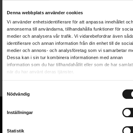
Lägg i varukorg
Denna webbplats använder cookies
1 års öppet köp
1 års fri service
Vi använder enhetsidentifierare för att anpassa innehållet oc
Hämta i butik
annonserna till användarna, tillhandahålla funktioner för socia
medier och analysera vår trafik. Vi vidarebefordrar även såd
identifierare och annan information från din enhet till de socia
medier och annons- och analysföretag som vi samarbetar m
Produktinformation
Dessa kan i sin tur kombinera informationen med annan
information som du har tillhandahållit eller som de har samlat
Shimano kassett CS-HG41-7 Acera 7-vxl, 11-28T.
när du har använt deras tjänster.
Tekniska specifikationer
HYPERGLIDE-teknik
S
Drevkombination: 11-28T
Allmänt
Nödvändig
a
Kompatibel med både IG- och HG-kedjor
m
ANTAL DREV BAK
6/7/8
t
Inställningar
PRODUKTTYP
Kassetter
y
VI KAN CYKLAR.
c
Hos oss hittar du kvalitetscyklar från välkända
VARUMÄRKE
Shimano
k
Statistik
varumärken och alla cykeltillbehör du behöver för den