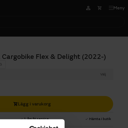
Meny
l Cargobike Flex & Delight (2022-)
G
Välj
Lägg i varukorg
1 års fri service
Hämta i butik