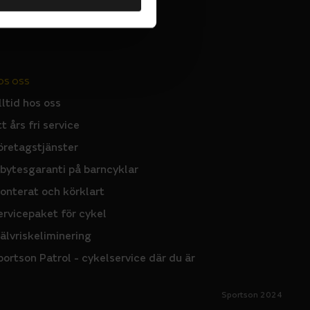
OS OSS
lltid hos oss
tt års fri service
öretagstjänster
nbytesgaranti på barncyklar
onterat och körklart
ervicepaket för cykel
jälvriskeliminering
portson Patrol - cykelservice där du är
Sportson 2024