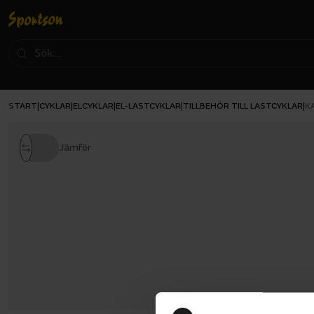
START
CYKLAR
ELCYKLAR
EL-LASTCYKLAR
TILLBEHÖR TILL LASTCYKLAR
|
|
|
|
|
K
Jämför