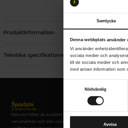
Samtycke
Produktinformation
Kapellbåga
Denna webbplats använder 
hörn. Bestå
Vi använder enhetsidentifierar
Tekniska specifikationer
Allmänt
sociala medier och analysera 
Dessa bågar
till de sociala medier och a
frontlådan.
VARUMÄRKE
Cargobike
med annan information som du 
Kapell köps
S
Nödvändig
a
m
t
VI KAN CYKLAR.
y
Hos oss hittar du kvalitetscyklar från välkända
c
varumärken och alla cykeltillbehör du behöver för den
k
Avvisa