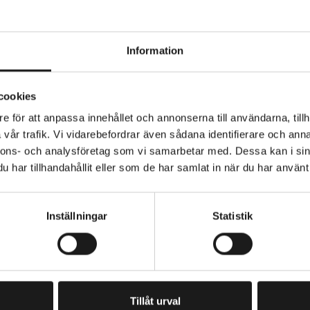
Information
r till Cargobike Flex & Dog och DeLight & Dog 2022- me
cookies
r av tre delar: fram- och bakbåge, samt mittstolpe.
e för att anpassa innehållet och annonserna till användarna, tillh
vår trafik. Vi vidarebefordrar även sådana identifierare och anna
 passar inte till äldre Cargobike DeLight som saknar run
nnons- och analysföretag som vi samarbetar med. Dessa kan i sin
har tillhandahållit eller som de har samlat in när du har använt 
 separat.
Inställningar
Statistik
PRENUMERERA PÅ VÅRT NYHETSBREV
E
M
A
I
Tillåt urval
L