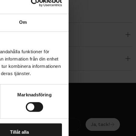
Om
d runda
andahålla funktioner för
n information från din enhet
da hörn på
 tur kombinera informationen
deras tjänster.
Marknadsföring
Ja, tack!
Tillåt alla