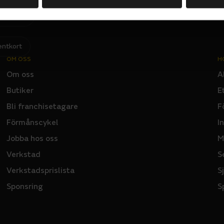
Jag har läst och godkänner Sportsons
integritetspolicy
.
I
N
P
U
T
entkort
OM OSS
H
Om oss
A
Butiker
E
Bli franchisetagare
F
Förmånscykel
I
Jobba hos oss
M
Verkstad
S
Verkstadsprislista
S
Sponsring
S