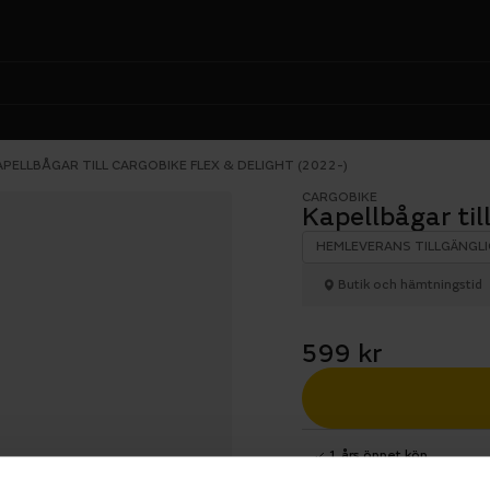
APELLBÅGAR TILL CARGOBIKE FLEX & DELIGHT (2022-)
CARGOBIKE
Kapellbågar til
HEMLEVERANS TILLGÄNGLI
Butik och hämtningstid
599 kr
1 års öppet köp